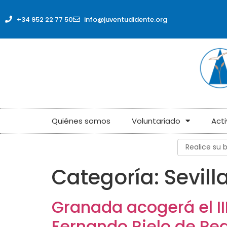
contenido
+34 952 22 77 50
info@juventudidente.org
Quiénes somos
Voluntariado
Act
Categoría:
Sevill
Granada acogerá el II
Fernando Rielo de Pe