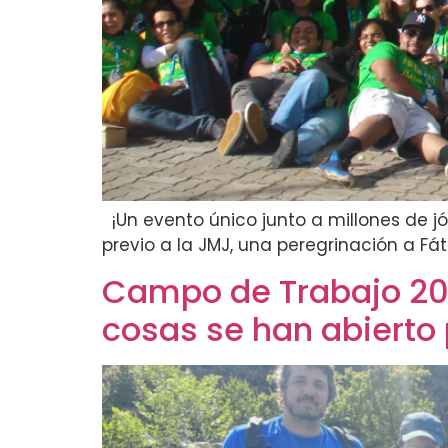
¡Un evento único junto a millones de jó
previo a la JMJ, una peregrinación a Fát
Campo de Trabajo 202
cosas se han abierto