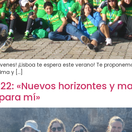
venes! ¡Lisboa te espera este verano! Te proponemos 
ima y […]
2: «Nuevos horizontes y ma
 para mí»