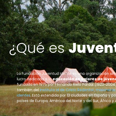
¿Qué es
Juven
La Fundación Juventud Idente es una organización si
lucro dedicada a la
educación en valores de jóvene
fundada en 1975 por Fernando Rielo Pardal (1923-2004
también del
Instituto Id de Cristo Redentor, misionera
identes
. Está extendida por 13 ciudades en España y p
países de Europa, América del Norte y del Sur, África y 