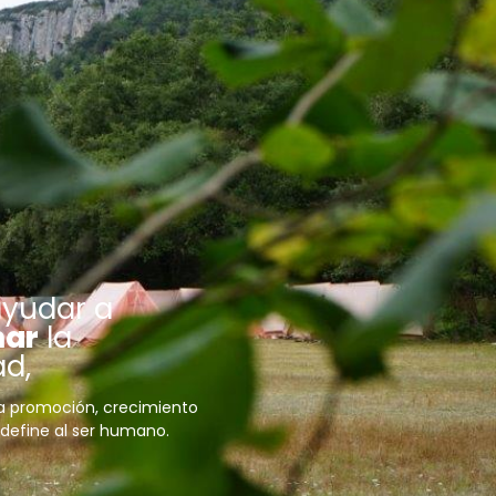
ayudar a
mar
la
ad,
a promoción, crecimiento
 define al ser humano.