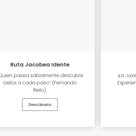
Ruta Jacobea Idente
Quien pasea sabiamente descubre
¡La Juv
cielos a cada paso” (Fernando
Experien
Rielo).
Descúbrelo