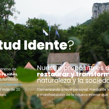
tud Idente
?
Nuestro propósito es 
n ánimo de
restaurar y transfor
s y niños
,
naturaleza y la socied
), fundador
s y misioneros
or más de 20
Comenzando a nivel personal, mediante l
Asia.
y manifestación de la riqueza interior que