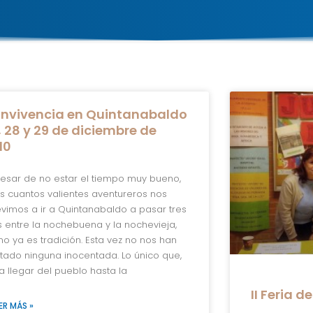
nvivencia en Quintanabaldo
, 28 y 29 de diciembre de
10
esar de no estar el tiempo muy bueno,
s cuantos valientes aventureros nos
evimos a ir a Quintanabaldo a pasar tres
s entre la nochebuena y la nochevieja,
o ya es tradición. Esta vez no nos han
tado ninguna inocentada. Lo único que,
a llegar del pueblo hasta la
II Feria d
LEER MÁS »