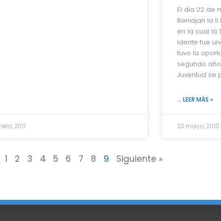
El día 22 de
Beniajan la II
en la cual la
Idente fue u
tuvo la oport
segundo año 
Juventud se 
... LEER MÁS »
nero, 2011
23 mayo, 2010
1
2
3
4
5
6
7
8
9
Siguiente »