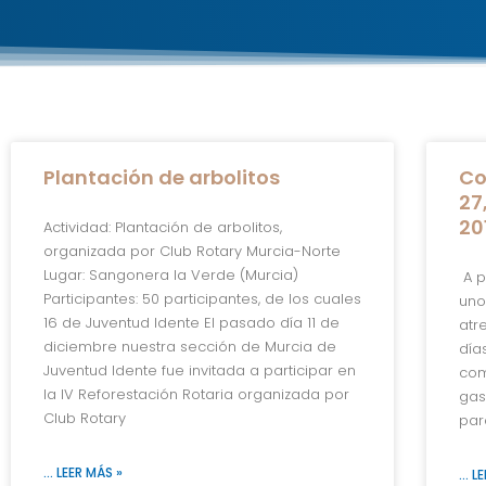
Plantación de arbolitos
Co
27
20
Actividad: Plantación de arbolitos,
organizada por Club Rotary Murcia-Norte
Lugar: Sangonera la Verde (Murcia)
A p
Participantes: 50 participantes, de los cuales
uno
16 de Juventud Idente El pasado día 11 de
atr
diciembre nuestra sección de Murcia de
día
Juventud Idente fue invitada a participar en
com
la IV Reforestación Rotaria organizada por
gas
Club Rotary
par
... LEER MÁS »
... 