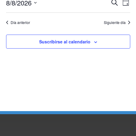
Nave
Na
8/8/2026
Buscar
Día
Selecciona
d
de
la
fecha.
vi
Día anterior
Siguiente día
búsq
d
y
Ev
Suscribirse al calendario
vista
de
Even