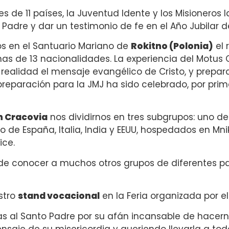
s de 11 países, la Juventud Idente y los Misionero
Padre y dar un testimonio de fe en el Año Jubilar de
 en el Santuario Mariano de
Rokitno (Polonia)
el 
s de 13 nacionalidades. La experiencia del Motus C
 realidad el mensaje evangélico de Cristo, y prepa
preparación para la JMJ ha sido celebrado, por prime
n Cracovia
nos dividirnos en tres subgrupos: uno d
e España, Italia, India y EEUU, hospedados en Mnikow
ice.
de conocer a muchos otros grupos de diferentes p
stro
stand vocacional
en la Feria organizada por el
as al Santo Padre por su afán incansable de hacern
je de su misericordia y queriendo llevarla a tod