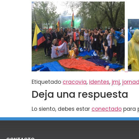
Etiquetado
cracovia
,
identes
,
jmj
,
jorna
Deja una respuesta
Lo siento, debes estar
conectado
para p