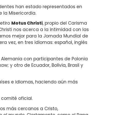
s Identes han estado representados en
 la Misericordia.
retiro
Motus Christi
, propio del Carisma
hristi nos acerca a la intimidad con las
rarnos mejor para la Jornada Mundial de
ra vez, en tres idiomas: español, inglés
e Alemania con participantes de Polonia
; y otro de Ecuador, Bolivia, Brasil y
aíses e idiomas, haciendo aún más
 comité oficial.
os más cercanos a Cristo,
o el mundo. Ciertamente, como el Papa