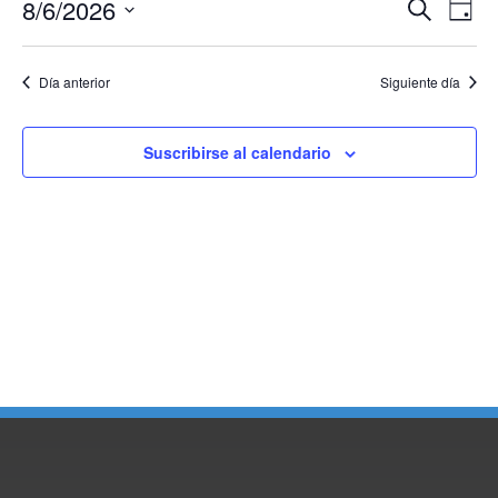
Nave
Na
8/6/2026
Buscar
Día
Selecciona
d
de
la
fecha.
vi
Día anterior
Siguiente día
búsq
d
y
Ev
Suscribirse al calendario
vista
de
Even