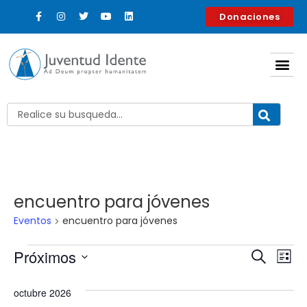
Donaciones
encuentro para jóvenes
Eventos
encuentro para jóvenes
Nave
Na
Próximos
Buscar
Lista
Selecciona
d
de
la
octubre 2026
fecha.
vi