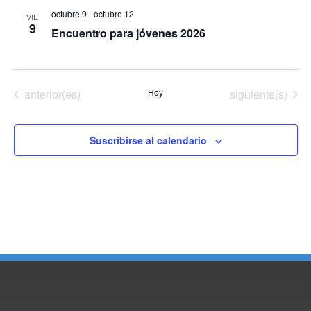
búsq
d
octubre 9
-
octubre 12
VIE
y
9
Encuentro para jóvenes 2026
Ev
vista
de
Eventos
Eventos
anterior(es)
Hoy
siguiente(s)
Even
Suscribirse al calendario