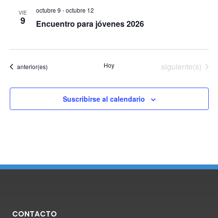
octubre 9
-
octubre 12
VIE
9
Encuentro para jóvenes 2026
Eventos
Hoy
siguiente(s)
Eventos
anterior(es)
Suscribirse al calendario
CONTACTO