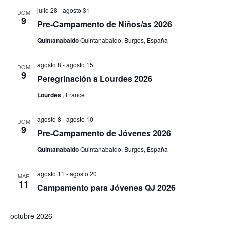
búsq
d
julio 28
-
agosto 31
DOM
y
9
Pre-Campamento de Niños/as 2026
Ev
vista
Quintanabaldo
Quintanabaldo, Burgos, España
de
agosto 8
-
agosto 15
DOM
Even
9
Peregrinación a Lourdes 2026
Lourdes
, France
agosto 8
-
agosto 10
DOM
9
Pre-Campamento de Jóvenes 2026
Quintanabaldo
Quintanabaldo, Burgos, España
agosto 11
-
agosto 20
MAR
11
Campamento para Jóvenes QJ 2026
octubre 2026