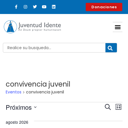
Donaciones
convivencia juvenil
Eventos
convivencia juvenil
Nave
Na
Próximos
Buscar
Lista
Selecciona
d
de
la
agosto 2026
fecha.
vi