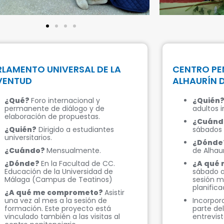
RLAMENTO UNIVERSAL DE LA
CENTRO PE
VENTUD
ALHAURÍN D
¿Qué?
Foro internacional y
¿Quién
permanente de diálogo y de
adultos i
elaboración de propuestas.
¿Cuánd
¿Quién?
Dirigido a estudiantes
sábados 
universitarios.
¿Dónde
¿Cuándo?
Mensualmente.
de Alhaur
¿Dónde?
En la Facultad de CC.
¿A qué
Educación de la Universidad de
sábado a
Málaga (Campus de Teatinos)
sesión m
planifica
¿A qué me comprometo?
Asistir
una vez al mes a la sesión de
Incorpor
formación. Este proyecto está
parte del
vinculado también a las visitas al
entrevist