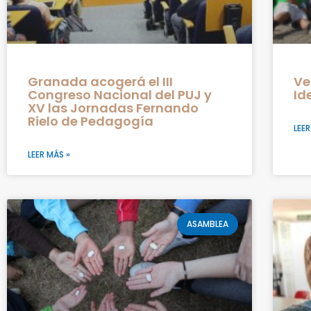
Granada acogerá el III
Ve
Congreso Nacional del PUJ y
Id
XV las Jornadas Fernando
Rielo de Pedagogía
LEER
LEER MÁS »
ASAMBLEA