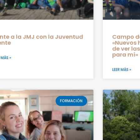
nte a la JMJ con la Juventud
Campo de
ente
«Nuevos 
de ver la
para mí»
 MÁS »
LEER MÁS »
FORMACIÓN