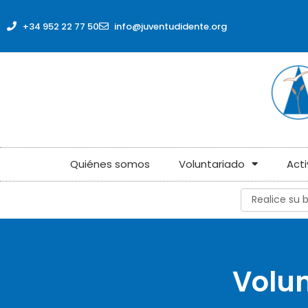
+34 952 22 77 50
info@juventudidente.org
Quiénes somos
Voluntariado
Act
Volun