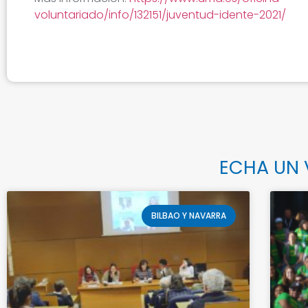
voluntariado/info/132151/juventud-idente-2021/
ECHA UN 
BILBAO Y NAVARRA