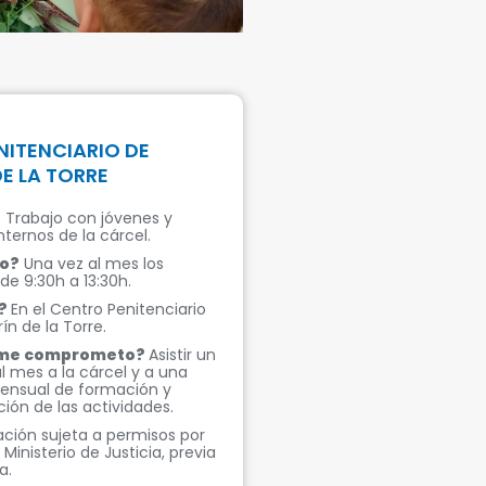
NITENCIARIO DE
E LA TORRE
?
Trabajo con jóvenes y
nternos de la cárcel.
o?
Una vez al mes los
de 9:30h a 13:30h.
?
En el Centro Penitenciario
ín de la Torre.
 me comprometo?
Asistir un
l mes a la cárcel y a una
ensual de formación y
ción de las actividades.
ación sujeta a permisos por
 Ministerio de Justicia, previa
a.