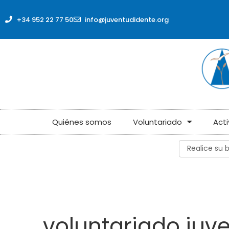
+34 952 22 77 50
info@juventudidente.org
Quiénes somos
Voluntariado
Act
voluntariado juve