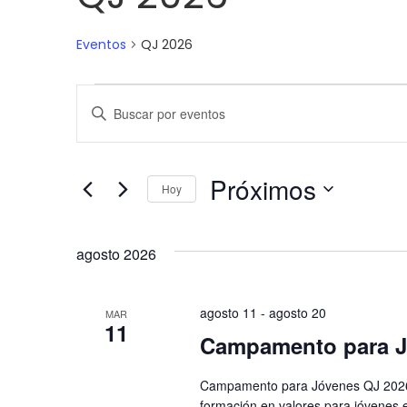
Eventos
QJ 2026
Navegación
Introduce
la
de
palabra
clave.
búsqueda
Busca
Eventos
Próximos
Hoy
y
para
la
Selecciona
palabra
la
vistas
clave.
fecha.
agosto 2026
de
Eventos
agosto 11
-
agosto 20
MAR
11
Campamento para J
Campamento para Jóvenes QJ 2026 de
formación en valores para jóvenes 