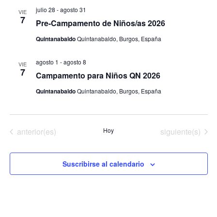
búsq
d
julio 28
-
agosto 31
VIE
y
7
Pre-Campamento de Niños/as 2026
Ev
vista
Quintanabaldo
Quintanabaldo, Burgos, España
de
agosto 1
-
agosto 8
VIE
Even
7
Campamento para Niños QN 2026
Quintanabaldo
Quintanabaldo, Burgos, España
Eventos
Eventos
anterior(es)
Hoy
siguiente(s)
Suscribirse al calendario