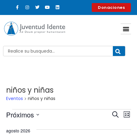
Donaciones
niños y niñas
Eventos
niños y niñas
Nave
Na
Próximos
Buscar
Lista
Selecciona
d
de
la
agosto 2026
fecha.
vi