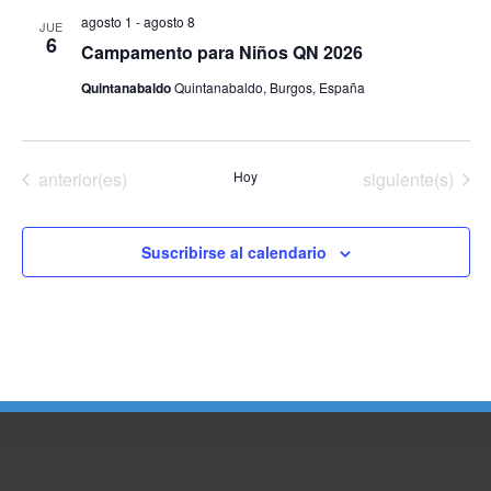
búsq
d
agosto 1
-
agosto 8
JUE
y
6
Campamento para Niños QN 2026
Ev
vista
Quintanabaldo
Quintanabaldo, Burgos, España
de
Even
Eventos
Eventos
anterior(es)
Hoy
siguiente(s)
Suscribirse al calendario