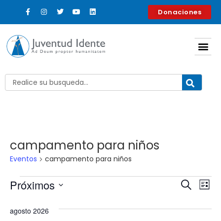
Donaciones
campamento para niños
Eventos
campamento para niños
Nave
Na
Próximos
Buscar
Lista
Selecciona
d
de
la
agosto 2026
fecha.
vi