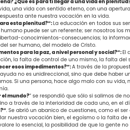
ena? ¿Qué es para ti llegar a una vida en plenitud
vida, una vida con sentido eterno, con una apertura
espuesta ante nuestra vocación en la vida.
ara esta plenitud?”:
La educación en todos sus sen
r humano puede ser un referente; ser nosotros los 
Libertad-conocimientos-consecuencias; la inform
es del ser humano, del modelo de Cristo.
ntos para la paz, a nivel personal y social?”:
El
ión, la falta de control de uno mismo, la falta del
cer esos impedimentos?”:
A través de la propuest
ayuda no es unidireccional, sino que debe haber un
amos. Si una persona, hace algo malo con su vida,
mía.
r el mundo?
” se respondió que sólo si salimos de no
ino a través de la interioridad de cada uno, en el dí
a?”
. Se abrió un abanico de cuestiones, como el se
llar nuestra vocación bien, el egoísmo o la falta d
ore lo esencial, la posibilidad de que la gente n