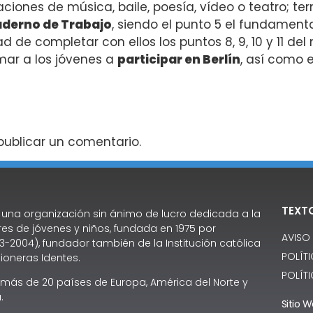
ciones de música, baile, poesía, vídeo o teatro; te
uaderno de Trabajo
, siendo el punto 5 el fundamenta
ad de completar con ellos los puntos 8, 9, 10 y 11 del
mar a los jóvenes a
participar en Berlín
, así como 
ublicar un comentario.
TEXT
 una organización sin ánimo de lucro dedicada a la
es de jóvenes y niños, fundada en 1975 por
AVISO
3-2004), fundador también de la Institución católica
POLÍT
ioneras Identes.
POLÍT
 más de 20 países de Europa, América del Norte y
.
Sitio 