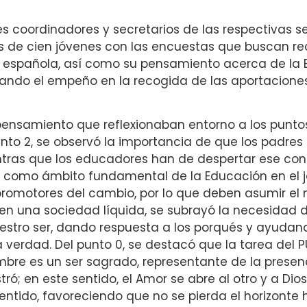
tes coordinadores y secretarios de las respectivas s
s de cien jóvenes con las encuestas que buscan re
tud española, así como su pensamiento acerca de l
ndo el empeño en la recogida de las aportaciones 
ensamiento que reflexionaban entorno a los puntos
punto 2, se observó la importancia de que los padre
ientras que los educadores han de despertar ese con
omo ámbito fundamental de la Educación en el jove
promotores del cambio, por lo que deben asumir el
 en una sociedad líquida, se subrayó la necesidad d
estro ser, dando respuesta a los porqués y ayudan
la verdad. Del punto 0, se destacó que la tarea del 
bre es un ser sagrado, representante de la presenc
ró; en este sentido, el Amor se abre al otro y a Dio
ntido, favoreciendo que no se pierda el horizonte