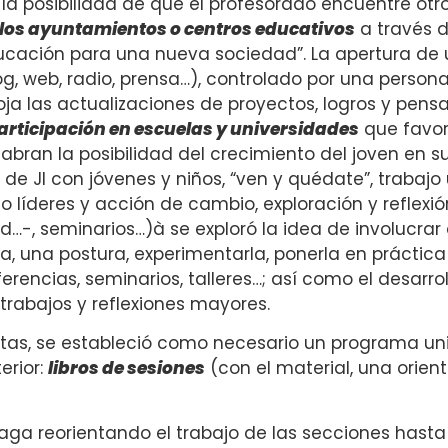
a posibilidad de que el profesorado encuentre otr
los ayuntamientos o centros educativos
a través d
ducación para una nueva sociedad”. La apertura de
log, web, radio, prensa…), controlado por una person
oja las actualizaciones de proyectos, logros y pens
participación en escuelas y universidades
que favor
bran la posibilidad del crecimiento del joven en su
e JI con jóvenes y niños, “ven y quédate”, trabajo 
líderes y acción de cambio, exploración y reflexión
-, seminarios…)à se exploró la idea de involucrar al
ma, una postura, experimentarla, ponerla en práctica 
encias, seminarios, talleres…; así como el desarro
 trabajos y reflexiones mayores.
tas, se estableció como necesario un programa uni
erior:
libros de sesiones
(con el material, una orie
ga reorientando el trabajo de las secciones hasta