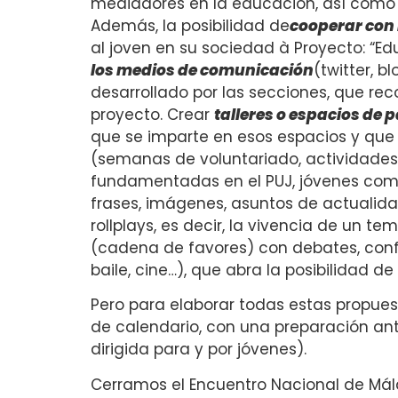
mediadores en la educación, así como l
Además, la posibilidad de
cooperar con 
al joven en su sociedad à Proyecto: “E
los medios de comunicación
(twitter, b
desarrollado por las secciones, que rec
proyecto. Crear
talleres o espacios de 
que se imparte en esos espacios y que a
(semanas de voluntariado, actividades d
fundamentadas en el PUJ, jóvenes como 
frases, imágenes, asuntos de actualidad…
rollplays, es decir, la vivencia de un te
(cadena de favores) con debates, confer
baile, cine…), que abra la posibilidad de
Pero para elaborar todas estas propues
de calendario, con una preparación ant
dirigida para y por jóvenes).
Cerramos el Encuentro Nacional de Mála