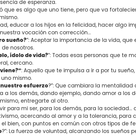
ausencia de esperanza.
ó que es algo que uno tiene, pero que va fortaleci
imismo.
rtad, educar a los hijos en la felicidad, hacer algo
 nuestra vocación con corrección…
tro sueño?
”: Aceptar la importancia de la vida, que 
e de nosotros.
lo, ídolo de vida?
”: Todas esas personas que te mo
ral, cercano.
 viene?”
: Aquello que te impulsa a ir a por tu sueñ
e uno mismo.
 nuestro esfuerzo
?”: Que cambiara la mentalidad 
tura a los demás, dando ejemplo, dando amor a los 
o mismo, entregarte al otro.
 servir para mi ser, para los demás, para la sociedad
tivismo, acercando al amor y a la tolerancia, para c
a el bien, con puntos en común con otros tipos de fe
o
?”: La fuerza de voluntad, alcanzando los sueños p