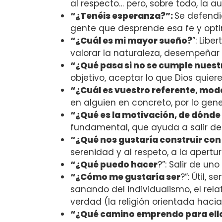
al respecto… pero, sobre todo, la 
“¿Tenéis esperanza?”:
Se defendi
gente que desprende esa fe y opt
“¿Cuál es mi mayor sueño?
”: Libe
valorar la naturaleza, desempeñar
“¿Qué pasa si no se cumple nues
objetivo, aceptar lo que Dios quier
“¿Cuál es vuestro referente, mode
en alguien en concreto, por lo gene
“¿Qué es la motivación, de dónde
fundamental, que ayuda a salir d
“¿Qué nos gustaría construir con
serenidad y al respeto, a la aper
“¿Qué puedo hacer
?”: Salir de un
“¿Cómo me gustaría ser
?”: Útil,
sanando del individualismo, el rela
verdad (la religión orientada haci
“¿Qué camino emprendo para ell