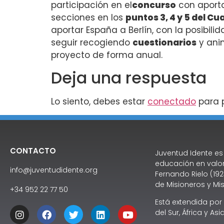
participación en el
concurso
con aporta
secciones en los
puntos 3, 4 y 5 del C
aportar España a Berlín, con la posibilid
seguir recogiendo
cuestionarios
y ani
proyecto de forma anual.
Deja una respuesta
Lo siento, debes estar
conectado
para p
CONTACTO
Juventud Idente es
educación en valor
info@juventudidente.org
Fernando Rielo (192
de Misioneros y Mis
+34 952 22 77 50
Está extendida por
del Sur, África y Asia