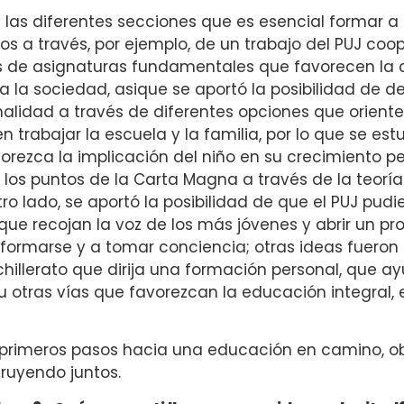
de las diferentes secciones que es esencial formar 
jos a través, por ejemplo, de un trabajo del PUJ coop
las de asignaturas fundamentales que favorecen la
ra la sociedad, asique se aportó la posibilidad de 
onalidad a través de diferentes opciones que orien
trabajar la escuela y la familia, por lo que se estu
vorezca la implicación del niño en su crecimiento p
s puntos de la Carta Magna a través de la teoría 
tro lado, se aportó la posibilidad de que el PUJ pud
que recojan la voz de los más jóvenes y abrir un pr
a formarse y a tomar conciencia; otras ideas fueron 
illerato que dirija una formación personal, que a
u otras vías que favorezcan la educación integral, 
s primeros pasos hacia una educación en camino, 
truyendo juntos.