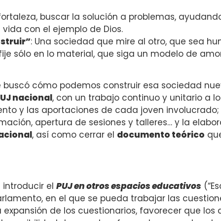
e fortaleza, buscar la solución a problemas, ayudand
vida con el ejemplo de Dios.
struir”
: Una sociedad que mire al otro, que sea hu
 fije sólo en lo material, que siga un modelo de amor
se buscó cómo podemos construir esa sociedad nueva
PUJ nacional
, con un trabajo continuo y unitario a 
ento y las aportaciones de cada joven involucrado
rmación, apertura de sesiones y talleres… y la elab
nacional
, así como cerrar el
documento teórico
que
 introducir el
PUJ en otros espacios educativos
(“Es
arlamento, en el que se pueda trabajar las cuestion
a expansión de los cuestionarios, favorecer que los